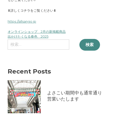
⬇︎詳しくコチラをご覧ください⬇︎
https://allsango.jp
オンラインショップ 2月の新掲載商品
投
出かけたくなる春色 2025
検
稿
索:
ナ
ビ
Recent Posts
ゲ
よさこい期間中も通常通り
ー
営業いたします
シ