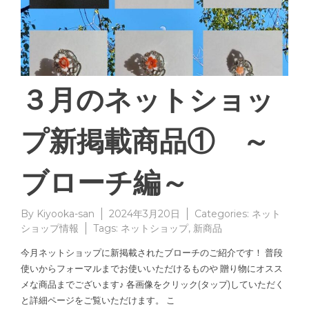
３月のネットショッ
プ新掲載商品① ～
ブローチ編～
By
Kiyooka-san
2024年3月20日
Categories:
ネット
ショップ情報
Tags:
ネットショップ
,
新商品
今月ネットショップに新掲載されたブローチのご紹介です！ 普段
使いからフォーマルまでお使いいただけるものや 贈り物にオスス
メな商品までございます♪ 各画像をクリック(タップ)していただく
と詳細ページをご覧いただけます。 こ