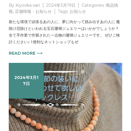
By
Kiyooka-san
2024年3月19日
Categories:
商品情
報
,
店舗情報・お知らせ
Tags:
お知らせ
新たな環境で頑張るあの人に、夢に向かって踏み出すあの人に 魔
除け厄除けといわれる宝石珊瑚ジュエリーはいかがでしょうか？
全て手作業で作製された一点物の珊瑚ジュエリーです。 ぜひご検
討ください♪ ⇩便利なネットショップもぜ
READ MORE ⟶
2024年3月1
7日