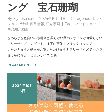
ング 宝石珊瑚
By
Kiyooka-san
2024年10月11日
Categories:
ネット
ショップ情報
,
商品情報
,
紹介動画
Tags:
ネットショップ
,
商品紹介動画
なめらかな色合いの赤珊瑚と 柔らかい葉のデザインが可愛らしい
フリーサイズリングです。 ⬇︎下の画像をクリック（タップ）して
いただきますと動画をご覧いただけます⬇︎ フリーサイズですので
使う毎にちょうど良いサイズに あ
READ MORE ⟶
2024年10月
3日