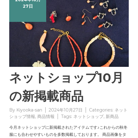
27日
ネットショップ10月
の新掲載商品
By
Kiyooka-san
2024年10月27日
Categories:
ネット
ショップ情報
,
商品情報
Tags:
ネットショップ
,
新商品
今月ネットショップに新掲載されたアイテムです♪これからの秋冬
服にも合わせやすいものを多数掲載しております。 商品画像をタ