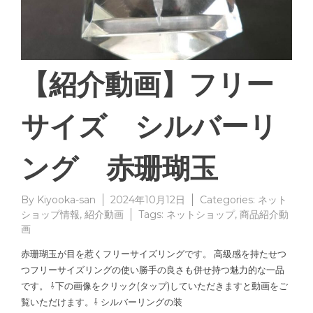
【紹介動画】フリー
サイズ シルバーリ
ング 赤珊瑚玉
By
Kiyooka-san
2024年10月12日
Categories:
ネット
ショップ情報
,
紹介動画
Tags:
ネットショップ
,
商品紹介動
画
赤珊瑚玉が目を惹くフリーサイズリングです。 高級感を持たせつ
つフリーサイズリングの使い勝手の良さも併せ持つ魅力的な一品
です。 ⇩下の画像をクリック(タップ)していただきますと動画をご
覧いただけます。⇩ シルバーリングの装