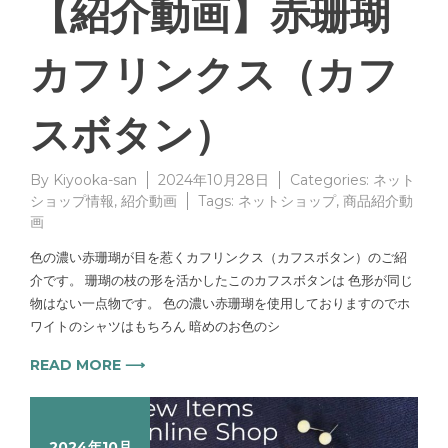
【紹介動画】赤珊瑚
カフリンクス（カフ
スボタン）
By
Kiyooka-san
2024年10月28日
Categories:
ネット
ショップ情報
,
紹介動画
Tags:
ネットショップ
,
商品紹介動
画
色の濃い赤珊瑚が目を惹くカフリンクス（カフスボタン）のご紹
介です。 珊瑚の枝の形を活かしたこのカフスボタンは 色形が同じ
物はない一点物です。 色の濃い赤珊瑚を使用しておりますのでホ
ワイトのシャツはもちろん 暗めのお色のシ
READ MORE ⟶
2024年10月