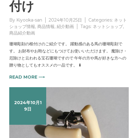
付け
By
Kiyooka-san
2024年10月25日
Categories:
ネット
ショップ情報
,
商品情報
,
紹介動画
Tags:
ネットショップ
,
商品紹介動画
珊瑚彫刻の根付けのご紹介です。 躍動感のある馬の珊瑚彫刻で
す。 お財布やお鞄などにもつけてお使いいただけます。 魔除け・
厄除けと云われる宝石珊瑚ですので 午年の方や馬が好きな方への
贈り物としてもオススメの一品です。 ⬇
READ MORE ⟶
2024年10月1
9日