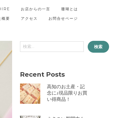
OIRE
お店からの一言
珊瑚とは
社概要
アクセス
お問合せページ
検
索:
Recent Posts
高知のお土産・記
念に♪現品限りお買
い得商品！