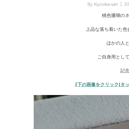
By
Kiyooka-san
2
桃色珊瑚の
上品な落ち着いた色
ほかの人
ご自身用とし
記
⇩下の画像をクリック(タ