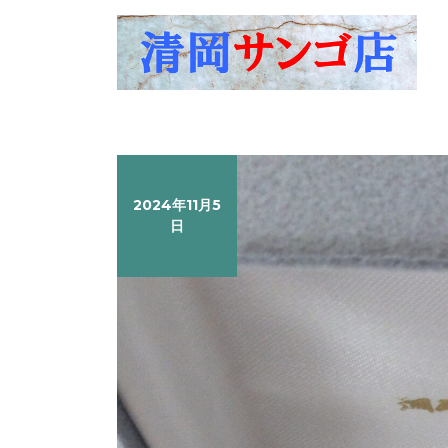
Skip
to
content
2024年11月5
日