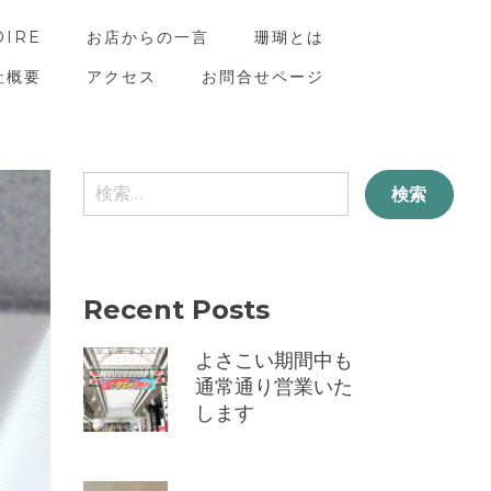
OIRE
お店からの一言
珊瑚とは
社概要
アクセス
お問合せページ
検
索:
Recent Posts
よさこい期間中も
通常通り営業いた
します